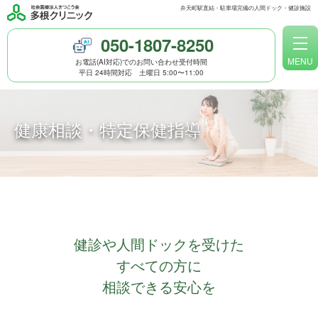
弁天町駅直結・駐車場完備の人間ドック・健診施設
050-1807-8250
MENU
お電話(AI対応)でのお問い合わせ受付時間
平日 24時間対応 土曜日 5:00〜11:00
人間ドックのご案内
健康診断のご案内
健康相談・特定保健指導
WEB問診
予約方法
多根クリニック トップページ
健診や人間ドックを受けた
人間ドックと健診
すべての方に
相談できる安心を
女性のための検診メニュー