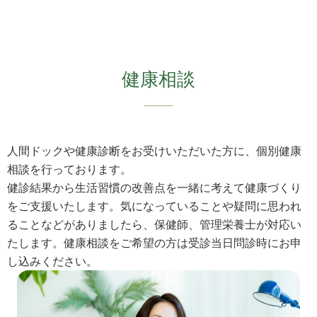
企業の方へ
アクセス
健康相談
多根クリニックについて
魅力とアフターフォロー
人間ドックや健康診断をお受けいただいた方に、個別健康
WEB問診
相談を行っております。
健診結果から生活習慣の改善点を一緒に考えて健康づくり
検査当日の流れ
をご支援いたします。気になっていることや疑問に思われ
ることなどがありましたら、保健師、管理栄養士が対応い
よくある質問
たします。健康相談をご希望の方は受診当日問診時にお申
し込みください。
お問い合わせ