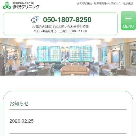
弁天町駅直結・駐車場完備の人間ドック・健診施設
050-1807-8250
MENU
お電話(AI対応)でのお問い合わせ受付時間
平日 24時間対応 土曜日 5:00〜11:00
人間ドックのご案内
健康診断のご案内
お知らせ
WEB問診
予約方法
多根クリニック トップページ
お知らせ
人間ドックと健診
2026.02.25
女性のための検診メニュー