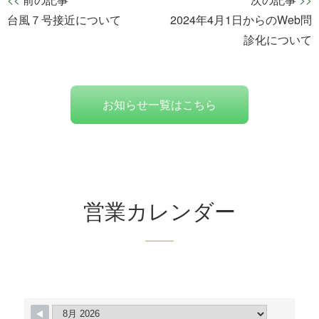
特定保健指導
台風７号接近について
2024年4月1日からのWeb問
診化について
個人情報保護
採用情報
お知らせ一覧はこちら
営業カレンダー