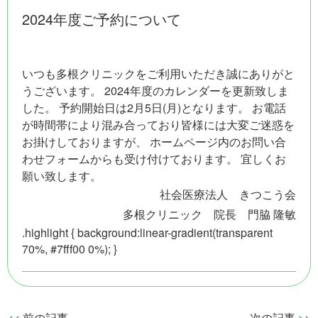
企業の方へ
2024年度ご予約について
アクセス
いつも多根クリニックをご利用いただき誠にありがと
多根クリニックについて
うございます。 2024年度のカレンダーを更新致しま
した。 予約開始日は2月5日(月)となります。 お電話
が時間帯により混み合っており皆様には大変ご迷惑を
魅力とアフターフォロー
お掛けしておりますが、
ホームページ内のお問い合
わせフォーム
からも受け付けております。 宜しくお
WEB問診
願い致します。
社会医療法人 きつこう会
検査当日の流れ
多根クリニック 院長 門脇 隆敏
.highlight { background:linear-gradient(transparent
よくある質問
70%, #7fff00 0%); }
お問い合わせ
<<
前の記事
次の記事
>>