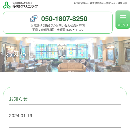
弁天町駅直結・駐車場完備の人間ドック・健診施設
050-1807-8250
MENU
お電話(AI対応)でのお問い合わせ受付時間
平日 24時間対応 土曜日 5:00〜11:00
人間ドックのご案内
健康診断のご案内
お知らせ
WEB問診
予約方法
多根クリニック トップページ
お知らせ
人間ドックと健診
2024.01.19
女性のための検診メニュー